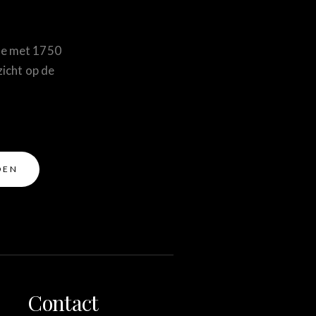
are met 1750
zicht op de
Contact