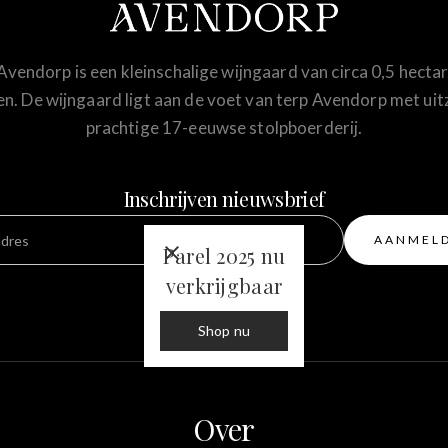
vendorp is een kleinschalige wijngaard van circa 0,5 hect
n. De wijngaard ligt aan de voet van terp Avendorp met uit
prachtige 17-eeuwse stolpboerderij.
Inschrijven nieuwsbrief
Parel 2025 nu
verkrijgbaar
Shop nu
Over