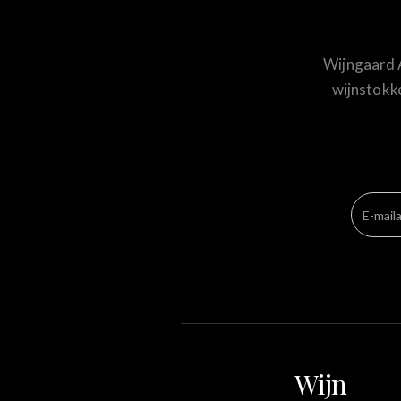
Wijngaard A
wijnstokke
Wijn