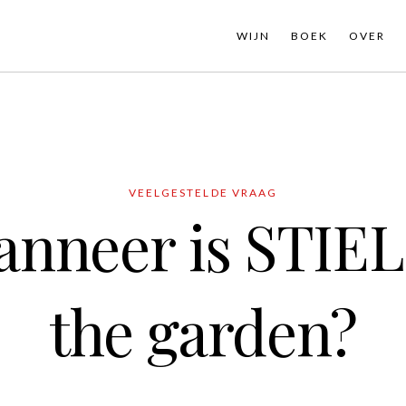
WIJN
BOEK
OVER
VEELGESTELDE VRAAG
nneer is STIEL
the garden?