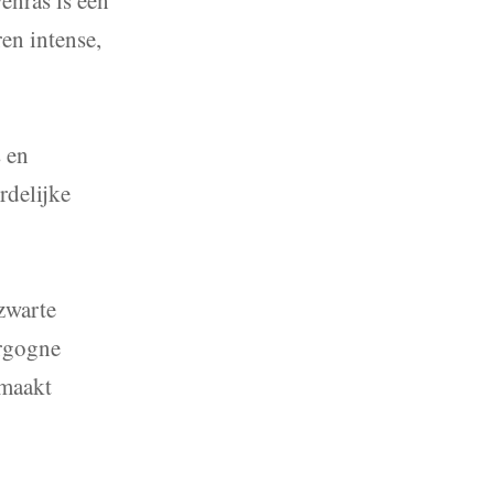
en intense,
s en
rdelijke
zwarte
urgogne
emaakt