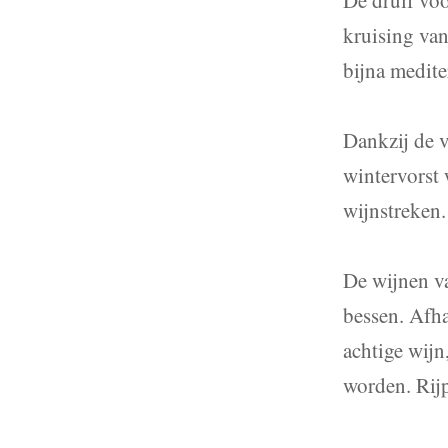
kruising van
bijna medit
Dankzij de v
wintervorst 
wijnstreken
De wijnen va
bessen. Afha
achtige wijn
worden. Rij