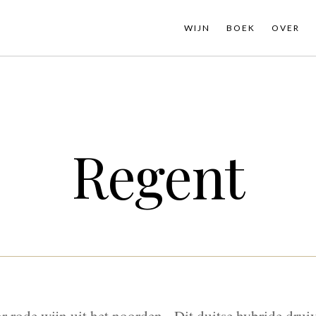
WIJN
BOEK
OVER
Regent
r rode wijn uit het noorden. Dit duitse hybride druiv