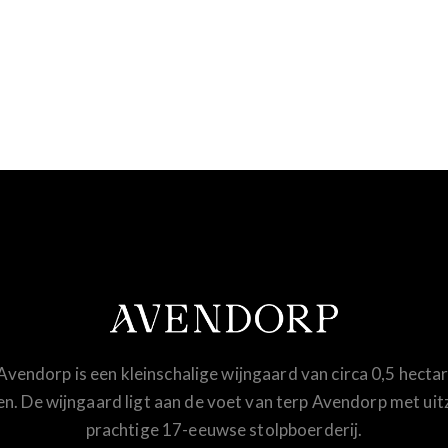
vendorp is een kleinschalige wijngaard van circa 0,5 hect
n. De wijngaard ligt aan de voet van terp Avendorp met uit
prachtige 17-eeuwse stolpboerderij.