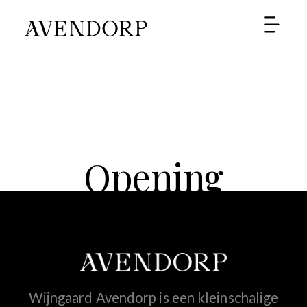
SHOP
Opening
wijngaard
Avendorp
Wijngaard Avendorp is een kleinschalige